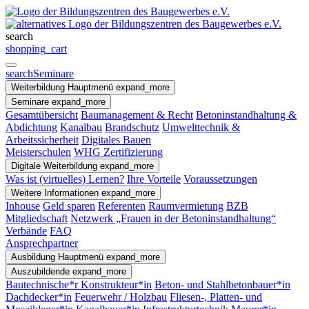
search
shopping_cart
search
Seminare
Weiterbildung
Hauptmenü
expand_more
Seminare
expand_more
Gesamtübersicht
Baumanagement & Recht
Betoninstandhaltung &
Abdichtung
Kanalbau
Brandschutz
Umwelttechnik &
Arbeitssicherheit
Digitales Bauen
Meisterschulen
WHG Zertifizierung
Digitale Weiterbildung
expand_more
Was ist (virtuelles) Lernen?
Ihre Vorteile
Voraussetzungen
Weitere Informationen
expand_more
Inhouse
Geld sparen
Referenten
Raumvermietung
BZB
Mitgliedschaft
Netzwerk „Frauen in der Betoninstandhaltung“
Verbände
FAQ
Ansprechpartner
Ausbildung
Hauptmenü
expand_more
Auszubildende
expand_more
Bautechnische*r Konstrukteur*in
Beton- und Stahlbetonbauer*in
Dachdecker*in
Feuerwehr / Holzbau
Fliesen-, Platten- und