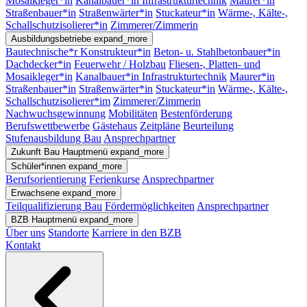
Mosaikleger*in
Kanalbauer*in Infrastrukturtechnik
Maurer*in
Straßenbauer*in
Straßenwärter*in
Stuckateur*in
Wärme-, Kälte-,
Schallschutzisolierer*in
Zimmerer/Zimmerin
Ausbildungsbetriebe
expand_more
Bautechnische*r Konstrukteur*in
Beton- u. Stahlbetonbauer*in
Dachdecker*in
Feuerwehr / Holzbau
Fliesen-, Platten- und
Mosaikleger*in
Kanalbauer*in Infrastrukturtechnik
Maurer*in
Straßenbauer*in
Straßenwärter*in
Stuckateur*in
Wärme-, Kälte-,
Schallschutzisolierer*im
Zimmerer/Zimmerin
Nachwuchsgewinnung
Mobilitäten
Bestenförderung
Berufswettbewerbe
Gästehaus
Zeitpläne
Beurteilung
Stufenausbildung Bau
Ansprechpartner
Zukunft Bau
Hauptmenü
expand_more
Schüler*innen
expand_more
Berufsorientierung
Ferienkurse
Ansprechpartner
Erwachsene
expand_more
Teilqualifizierung Bau
Fördermöglichkeiten
Ansprechpartner
BZB
Hauptmenü
expand_more
Über uns
Standorte
Karriere in den BZB
Kontakt