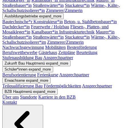
Mosaikleger*in
Kanalbauer*in Infrastrukturtechnik
Maurer*in
Straßenbauer*in
Straßenwärter*in
Stuckateur*in
Wärme-, Kälte-,
Schallschutzisolierer*in
Zimmerer/Zimmerin
Ausbildungsbetriebe
expand_more
Bautechnische*r Konstrukteur*in
Beton- u. Stahlbetonbauer*in
Dachdecker*in
Feuerwehr / Holzbau
Fliesen-, Platten- und
Mosaikleger*in
Kanalbauer*in Infrastrukturtechnik
Maurer*in
Straßenbauer*in
Straßenwärter*in
Stuckateur*in
Wärme-, Kälte-,
Schallschutzisolierer*im
Zimmerer/Zimmerin
Nachwuchsgewinnung
Mobilitäten
Bestenförderung
Berufswettbewerbe
Gästehaus
Zeitpläne
Beurteilung
Stufenausbildung Bau
Ansprechpartner
Zukunft Bau
Hauptmenü
expand_more
Schüler*innen
expand_more
Berufsorientierung
Ferienkurse
Ansprechpartner
Erwachsene
expand_more
Teilqualifizierung Bau
Fördermöglichkeiten
Ansprechpartner
BZB
Hauptmenü
expand_more
Über uns
Standorte
Karriere in den BZB
Kontakt