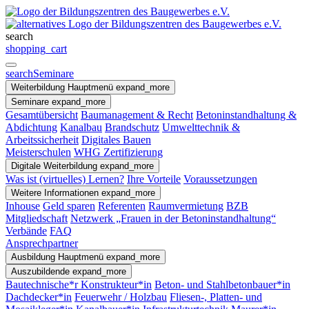
search
shopping_cart
search
Seminare
Weiterbildung
Hauptmenü
expand_more
Seminare
expand_more
Gesamtübersicht
Baumanagement & Recht
Betoninstandhaltung &
Abdichtung
Kanalbau
Brandschutz
Umwelttechnik &
Arbeitssicherheit
Digitales Bauen
Meisterschulen
WHG Zertifizierung
Digitale Weiterbildung
expand_more
Was ist (virtuelles) Lernen?
Ihre Vorteile
Voraussetzungen
Weitere Informationen
expand_more
Inhouse
Geld sparen
Referenten
Raumvermietung
BZB
Mitgliedschaft
Netzwerk „Frauen in der Betoninstandhaltung“
Verbände
FAQ
Ansprechpartner
Ausbildung
Hauptmenü
expand_more
Auszubildende
expand_more
Bautechnische*r Konstrukteur*in
Beton- und Stahlbetonbauer*in
Dachdecker*in
Feuerwehr / Holzbau
Fliesen-, Platten- und