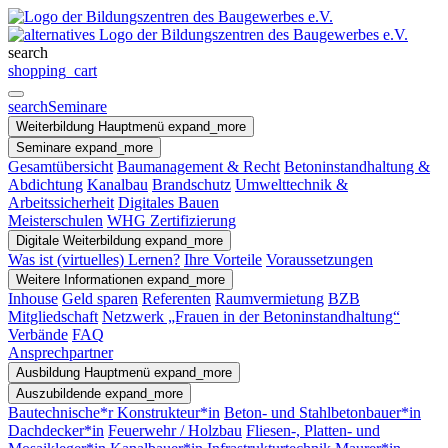
search
shopping_cart
search
Seminare
Weiterbildung
Hauptmenü
expand_more
Seminare
expand_more
Gesamtübersicht
Baumanagement & Recht
Betoninstandhaltung &
Abdichtung
Kanalbau
Brandschutz
Umwelttechnik &
Arbeitssicherheit
Digitales Bauen
Meisterschulen
WHG Zertifizierung
Digitale Weiterbildung
expand_more
Was ist (virtuelles) Lernen?
Ihre Vorteile
Voraussetzungen
Weitere Informationen
expand_more
Inhouse
Geld sparen
Referenten
Raumvermietung
BZB
Mitgliedschaft
Netzwerk „Frauen in der Betoninstandhaltung“
Verbände
FAQ
Ansprechpartner
Ausbildung
Hauptmenü
expand_more
Auszubildende
expand_more
Bautechnische*r Konstrukteur*in
Beton- und Stahlbetonbauer*in
Dachdecker*in
Feuerwehr / Holzbau
Fliesen-, Platten- und