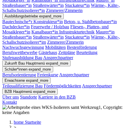
Mosaikleger*in
Kanalbauer*in Infrastrukturtechnik
Maurer*in
Straßenbauer*in
Straßenwärter*in
Stuckateur*in
Wärme-, Kälte-,
Schallschutzisolierer*in
Zimmerer/Zimmerin
Ausbildungsbetriebe
expand_more
Bautechnische*r Konstrukteur*in
Beton- u. Stahlbetonbauer*in
Dachdecker*in
Feuerwehr / Holzbau
Fliesen-, Platten- und
Mosaikleger*in
Kanalbauer*in Infrastrukturtechnik
Maurer*in
Straßenbauer*in
Straßenwärter*in
Stuckateur*in
Wärme-, Kälte-,
Schallschutzisolierer*im
Zimmerer/Zimmerin
Nachwuchsgewinnung
Mobilitäten
Bestenförderung
Berufswettbewerbe
Gästehaus
Zeitpläne
Beurteilung
Stufenausbildung Bau
Ansprechpartner
Zukunft Bau
Hauptmenü
expand_more
Schüler*innen
expand_more
Berufsorientierung
Ferienkurse
Ansprechpartner
Erwachsene
expand_more
Teilqualifizierung Bau
Fördermöglichkeiten
Ansprechpartner
BZB
Hauptmenü
expand_more
Über uns
Standorte
Karriere in den BZB
Kontakt
home
Startseite
>