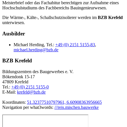
Meisterbrief oder das Fachabitur berechtigen zur Aufnahme eines
Hochschulstudiums des Fachbereichs Bauingenieurwesen.
Die Wärme-, Kälte-, Schallschutzisolierer werden im
BZB Krefeld
unterwiesen.
Ausbilder
Michael Herding, Tel.:
+49 (0) 2151 5155-83
,
michael.herding@bzb.de
BZB Krefeld
Bildungszentren des Baugewerbes e. V.
Bökendonk 15-17
47809 Krefeld
Tel.:
+49 (0) 2151 5155-0
E-Mail:
krefeld@bzb.de
Koordinaten:
51.32377510797961, 6.60908363956665
Navigation per what3words:
///reis.mischen.bauwerke