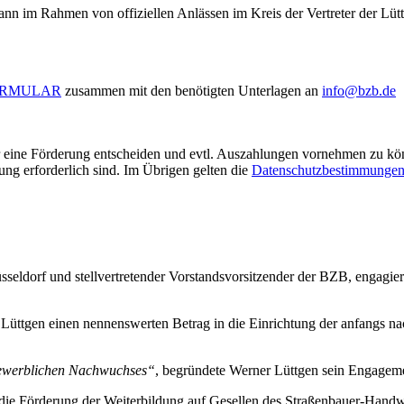
ann im Rahmen von offiziellen Anlässen im Kreis der Vertreter der Lü
ORMULAR
zusammen mit den benötigten Unterlagen an
info@bzb.de
r eine Förderung entscheiden und evtl. Auszahlungen vornehmen zu kön
ung erforderlich sind. Im Übrigen gelten die
Datenschutzbestimmungen 
seldorf und stellvertretender Vorstandsvorsitzender der BZB, engagie
r Lüttgen einen nennenswerten Betrag in die Einrichtung der anfangs n
gewerblichen Nachwuchses“
, begründete Werner Lüttgen sein Engagem
 die Förderung der Weiterbildung auf Gesellen des Straßenbauer-Hand