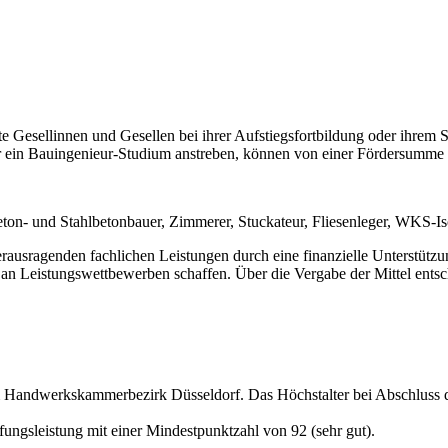
rte Gesellinnen und Gesellen bei ihrer Aufstiegsfortbildung oder ihre
r ein Bauingenieur-Studium anstreben, können von einer Fördersumme v
ton- und Stahlbetonbauer, Zimmerer, Stuckateur, Fliesenleger, WKS-Isol
herausragenden fachlichen Leistungen durch eine finanzielle Unterstütz
n Leistungswettbewerben schaffen. Über die Vergabe der Mittel entsch
 Handwerkskammerbezirk Düsseldorf. Das Höchstalter bei Abschluss der
üfungsleistung mit einer Mindestpunktzahl von 92 (sehr gut).