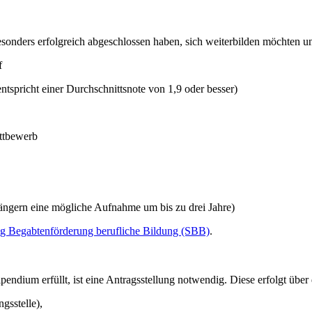
nders erfolgreich abgeschlossen haben, sich weiterbilden möchten und
f
tspricht einer Durchschnittsnote von 1,9 oder besser)
ettbewerb
erlängern eine mögliche Aufnahme um bis zu drei Jahre)
ng Begabtenförderung berufliche Bildung (SBB)
.
ndium erfüllt, ist eine Antragsstellung notwendig. Diese erfolgt über
gsstelle),