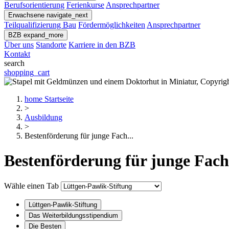
Berufsorientierung
Ferienkurse
Ansprechpartner
Erwachsene
navigate_next
Teilqualifizierung Bau
Fördermöglichkeiten
Ansprechpartner
BZB
expand_more
Über uns
Standorte
Karriere in den BZB
Kontakt
search
shopping_cart
home
Startseite
>
Ausbildung
>
Bestenförderung für junge Fach...
Bestenförderung für junge Fach
Wähle einen Tab
Lüttgen-Pawlik-Stiftung
Das Weiterbildungsstipendium
Die Besten