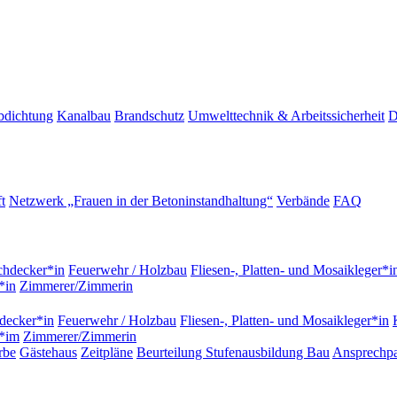
bdichtung
Kanalbau
Brandschutz
Umwelttechnik & Arbeitssicherheit
D
t
Netzwerk „Frauen in der Betoninstandhaltung“
Verbände
FAQ
hdecker*in
Feuerwehr / Holzbau
Fliesen-, Platten- und Mosaikleger*i
*in
Zimmerer/Zimmerin
decker*in
Feuerwehr / Holzbau
Fliesen-, Platten- und Mosaikleger*in
r*im
Zimmerer/Zimmerin
rbe
Gästehaus
Zeitpläne
Beurteilung Stufenausbildung Bau
Ansprechpa