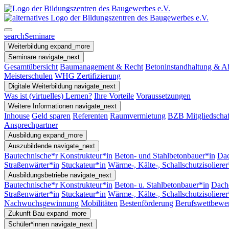
search
Seminare
Weiterbildung
expand_more
Seminare
navigate_next
Gesamtübersicht
Baumanagement & Recht
Betoninstandhaltung & A
Meisterschulen
WHG Zertifizierung
Digitale Weiterbildung
navigate_next
Was ist (virtuelles) Lernen?
Ihre Vorteile
Voraussetzungen
Weitere Informationen
navigate_next
Inhouse
Geld sparen
Referenten
Raumvermietung
BZB Mitgliedschaf
Ansprechpartner
Ausbildung
expand_more
Auszubildende
navigate_next
Bautechnische*r Konstrukteur*in
Beton- und Stahlbetonbauer*in
Dac
Straßenwärter*in
Stuckateur*in
Wärme-, Kälte-, Schallschutzisolierer
Ausbildungsbetriebe
navigate_next
Bautechnische*r Konstrukteur*in
Beton- u. Stahlbetonbauer*in
Dach
Straßenwärter*in
Stuckateur*in
Wärme-, Kälte-, Schallschutzisoliere
Nachwuchsgewinnung
Mobilitäten
Bestenförderung
Berufswettbewe
Zukunft Bau
expand_more
Schüler*innen
navigate_next