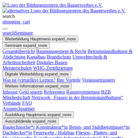
search
shopping_cart
search
Seminare
Weiterbildung
Hauptmenü
expand_more
Seminare
expand_more
Gesamtübersicht
Baumanagement & Recht
Betoninstandhaltung &
Abdichtung
Kanalbau
Brandschutz
Umwelttechnik &
Arbeitssicherheit
Digitales Bauen
Meisterschulen
WHG Zertifizierung
Digitale Weiterbildung
expand_more
Was ist (virtuelles) Lernen?
Ihre Vorteile
Voraussetzungen
Weitere Informationen
expand_more
Inhouse
Geld sparen
Referenten
Raumvermietung
BZB
Mitgliedschaft
Netzwerk „Frauen in der Betoninstandhaltung“
Verbände
FAQ
Ansprechpartner
Ausbildung
Hauptmenü
expand_more
Auszubildende
expand_more
Bautechnische*r Konstrukteur*in
Beton- und Stahlbetonbauer*in
Dachdecker*in
Feuerwehr / Holzbau
Fliesen-, Platten- und