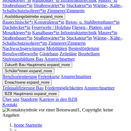
Mosaikleger*in
Kanalbauer*in Infrastrukturtechnik
Maurer*in
Straßenbauer*in
Straßenwärter*in
Stuckateur*in
Wärme-, Kälte-,
Schallschutzisolierer*in
Zimmerer/Zimmerin
Ausbildungsbetriebe
expand_more
Bautechnische*r Konstrukteur*in
Beton- u. Stahlbetonbauer*in
Dachdecker*in
Feuerwehr / Holzbau
Fliesen-, Platten- und
Mosaikleger*in
Kanalbauer*in Infrastrukturtechnik
Maurer*in
Straßenbauer*in
Straßenwärter*in
Stuckateur*in
Wärme-, Kälte-,
Schallschutzisolierer*im
Zimmerer/Zimmerin
Nachwuchsgewinnung
Mobilitäten
Bestenförderung
Berufswettbewerbe
Gästehaus
Zeitpläne
Beurteilung
Stufenausbildung Bau
Ansprechpartner
Zukunft Bau
Hauptmenü
expand_more
Schüler*innen
expand_more
Berufsorientierung
Ferienkurse
Ansprechpartner
Erwachsene
expand_more
Teilqualifizierung Bau
Fördermöglichkeiten
Ansprechpartner
BZB
Hauptmenü
expand_more
Über uns
Standorte
Karriere in den BZB
Kontakt
home
Startseite
>