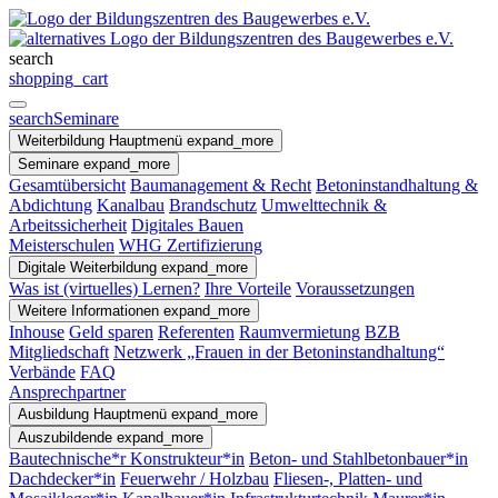
search
shopping_cart
search
Seminare
Weiterbildung
Hauptmenü
expand_more
Seminare
expand_more
Gesamtübersicht
Baumanagement & Recht
Betoninstandhaltung &
Abdichtung
Kanalbau
Brandschutz
Umwelttechnik &
Arbeitssicherheit
Digitales Bauen
Meisterschulen
WHG Zertifizierung
Digitale Weiterbildung
expand_more
Was ist (virtuelles) Lernen?
Ihre Vorteile
Voraussetzungen
Weitere Informationen
expand_more
Inhouse
Geld sparen
Referenten
Raumvermietung
BZB
Mitgliedschaft
Netzwerk „Frauen in der Betoninstandhaltung“
Verbände
FAQ
Ansprechpartner
Ausbildung
Hauptmenü
expand_more
Auszubildende
expand_more
Bautechnische*r Konstrukteur*in
Beton- und Stahlbetonbauer*in
Dachdecker*in
Feuerwehr / Holzbau
Fliesen-, Platten- und