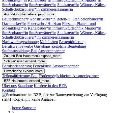
Mosaikleger*in
Kanalbauer*in Infrastrukturtechnik
Maurer*in
Straßenbauer*in
Straßenwärter*in
Stuckateur*in
Wärme-, Kälte-,
Schallschutzisolierer*in
Zimmerer/Zimmerin
Ausbildungsbetriebe
expand_more
Bautechnische*r Konstrukteur*in
Beton- u. Stahlbetonbauer*in
Dachdecker*in
Feuerwehr / Holzbau
Fliesen-, Platten- und
Mosaikleger*in
Kanalbauer*in Infrastrukturtechnik
Maurer*in
Straßenbauer*in
Straßenwärter*in
Stuckateur*in
Wärme-, Kälte-,
Schallschutzisolierer*im
Zimmerer/Zimmerin
Nachwuchsgewinnung
Mobilitäten
Bestenförderung
Berufswettbewerbe
Gästehaus
Zeitpläne
Beurteilung
Stufenausbildung Bau
Ansprechpartner
Zukunft Bau
Hauptmenü
expand_more
Schüler*innen
expand_more
Berufsorientierung
Ferienkurse
Ansprechpartner
Erwachsene
expand_more
Teilqualifizierung Bau
Fördermöglichkeiten
Ansprechpartner
BZB
Hauptmenü
expand_more
Über uns
Standorte
Karriere in den BZB
Kontakt
home
Startseite
>