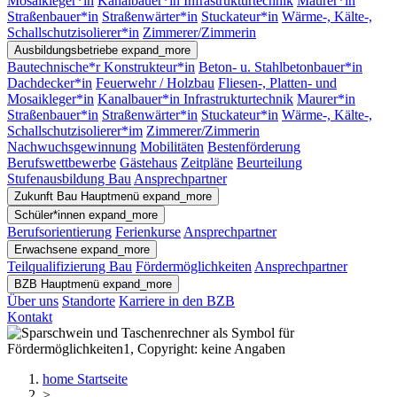
Mosaikleger*in
Kanalbauer*in Infrastrukturtechnik
Maurer*in
Straßenbauer*in
Straßenwärter*in
Stuckateur*in
Wärme-, Kälte-,
Schallschutzisolierer*in
Zimmerer/Zimmerin
Ausbildungsbetriebe
expand_more
Bautechnische*r Konstrukteur*in
Beton- u. Stahlbetonbauer*in
Dachdecker*in
Feuerwehr / Holzbau
Fliesen-, Platten- und
Mosaikleger*in
Kanalbauer*in Infrastrukturtechnik
Maurer*in
Straßenbauer*in
Straßenwärter*in
Stuckateur*in
Wärme-, Kälte-,
Schallschutzisolierer*im
Zimmerer/Zimmerin
Nachwuchsgewinnung
Mobilitäten
Bestenförderung
Berufswettbewerbe
Gästehaus
Zeitpläne
Beurteilung
Stufenausbildung Bau
Ansprechpartner
Zukunft Bau
Hauptmenü
expand_more
Schüler*innen
expand_more
Berufsorientierung
Ferienkurse
Ansprechpartner
Erwachsene
expand_more
Teilqualifizierung Bau
Fördermöglichkeiten
Ansprechpartner
BZB
Hauptmenü
expand_more
Über uns
Standorte
Karriere in den BZB
Kontakt
home
Startseite
>