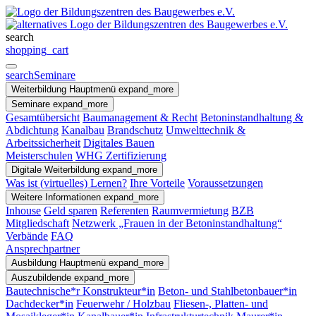
search
shopping_cart
search
Seminare
Weiterbildung
Hauptmenü
expand_more
Seminare
expand_more
Gesamtübersicht
Baumanagement & Recht
Betoninstandhaltung &
Abdichtung
Kanalbau
Brandschutz
Umwelttechnik &
Arbeitssicherheit
Digitales Bauen
Meisterschulen
WHG Zertifizierung
Digitale Weiterbildung
expand_more
Was ist (virtuelles) Lernen?
Ihre Vorteile
Voraussetzungen
Weitere Informationen
expand_more
Inhouse
Geld sparen
Referenten
Raumvermietung
BZB
Mitgliedschaft
Netzwerk „Frauen in der Betoninstandhaltung“
Verbände
FAQ
Ansprechpartner
Ausbildung
Hauptmenü
expand_more
Auszubildende
expand_more
Bautechnische*r Konstrukteur*in
Beton- und Stahlbetonbauer*in
Dachdecker*in
Feuerwehr / Holzbau
Fliesen-, Platten- und