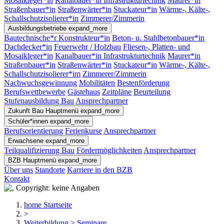
Mosaikleger*in
Kanalbauer*in Infrastrukturtechnik
Maurer*in
Straßenbauer*in
Straßenwärter*in
Stuckateur*in
Wärme-, Kälte-,
Schallschutzisolierer*in
Zimmerer/Zimmerin
Ausbildungsbetriebe
expand_more
Bautechnische*r Konstrukteur*in
Beton- u. Stahlbetonbauer*in
Dachdecker*in
Feuerwehr / Holzbau
Fliesen-, Platten- und
Mosaikleger*in
Kanalbauer*in Infrastrukturtechnik
Maurer*in
Straßenbauer*in
Straßenwärter*in
Stuckateur*in
Wärme-, Kälte-,
Schallschutzisolierer*im
Zimmerer/Zimmerin
Nachwuchsgewinnung
Mobilitäten
Bestenförderung
Berufswettbewerbe
Gästehaus
Zeitpläne
Beurteilung
Stufenausbildung Bau
Ansprechpartner
Zukunft Bau
Hauptmenü
expand_more
Schüler*innen
expand_more
Berufsorientierung
Ferienkurse
Ansprechpartner
Erwachsene
expand_more
Teilqualifizierung Bau
Fördermöglichkeiten
Ansprechpartner
BZB
Hauptmenü
expand_more
Über uns
Standorte
Karriere in den BZB
Kontakt
home
Startseite
>
Weiterbildung > Seminare