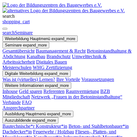
search
shopping_cart
search
Seminare
Weiterbildung
Hauptmenü
expand_more
Seminare
expand_more
Gesamtübersicht
Baumanagement & Recht
Betoninstandhaltung &
Abdichtung
Kanalbau
Brandschutz
Umwelttechnik &
Arbeitssicherheit
Digitales Bauen
Meisterschulen
WHG Zertifizierung
Digitale Weiterbildung
expand_more
Was ist (virtuelles) Lernen?
Ihre Vorteile
Voraussetzungen
Weitere Informationen
expand_more
Inhouse
Geld sparen
Referenten
Raumvermietung
BZB
Mitgliedschaft
Netzwerk „Frauen in der Betoninstandhaltung“
Verbände
FAQ
Ansprechpartner
Ausbildung
Hauptmenü
expand_more
Auszubildende
expand_more
Bautechnische*r Konstrukteur*in
Beton- und Stahlbetonbauer*in
Dachdecker*in
Feuerwehr / Holzbau
Fliesen-, Platten- und