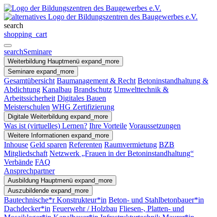
search
shopping_cart
search
Seminare
Weiterbildung
Hauptmenü
expand_more
Seminare
expand_more
Gesamtübersicht
Baumanagement & Recht
Betoninstandhaltung &
Abdichtung
Kanalbau
Brandschutz
Umwelttechnik &
Arbeitssicherheit
Digitales Bauen
Meisterschulen
WHG Zertifizierung
Digitale Weiterbildung
expand_more
Was ist (virtuelles) Lernen?
Ihre Vorteile
Voraussetzungen
Weitere Informationen
expand_more
Inhouse
Geld sparen
Referenten
Raumvermietung
BZB
Mitgliedschaft
Netzwerk „Frauen in der Betoninstandhaltung“
Verbände
FAQ
Ansprechpartner
Ausbildung
Hauptmenü
expand_more
Auszubildende
expand_more
Bautechnische*r Konstrukteur*in
Beton- und Stahlbetonbauer*in
Dachdecker*in
Feuerwehr / Holzbau
Fliesen-, Platten- und