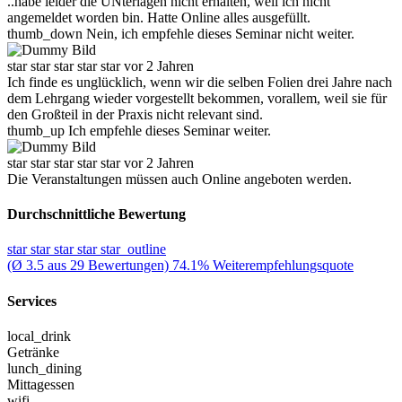
..habe leider die UNterlagen nicht erhalten, weil ich nicht
angemeldet worden bin. Hatte Online alles ausgefüllt.
thumb_down
Nein, ich empfehle dieses Seminar nicht weiter.
star
star
star
star
star
vor 2 Jahren
Ich finde es unglücklich, wenn wir die selben Folien drei Jahre nach
dem Lehrgang wieder vorgestellt bekommen, vorallem, weil sie für
den Großteil in der Praxis nicht relevant sind.
thumb_up
Ich empfehle dieses Seminar weiter.
star
star
star
star
star
vor 2 Jahren
Die Veranstaltungen müssen auch Online angeboten werden.
Durchschnittliche Bewertung
star
star
star
star
star_outline
(Ø 3.5 aus 29 Bewertungen)
74.1% Weiterempfehlungsquote
Services
local_drink
Getränke
lunch_dining
Mittagessen
wifi