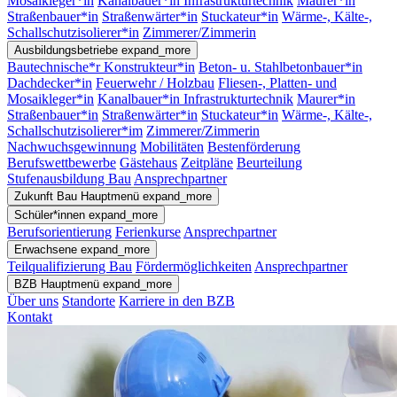
Mosaikleger*in
Kanalbauer*in Infrastrukturtechnik
Maurer*in
Straßenbauer*in
Straßenwärter*in
Stuckateur*in
Wärme-, Kälte-,
Schallschutzisolierer*in
Zimmerer/Zimmerin
Ausbildungsbetriebe
expand_more
Bautechnische*r Konstrukteur*in
Beton- u. Stahlbetonbauer*in
Dachdecker*in
Feuerwehr / Holzbau
Fliesen-, Platten- und
Mosaikleger*in
Kanalbauer*in Infrastrukturtechnik
Maurer*in
Straßenbauer*in
Straßenwärter*in
Stuckateur*in
Wärme-, Kälte-,
Schallschutzisolierer*im
Zimmerer/Zimmerin
Nachwuchsgewinnung
Mobilitäten
Bestenförderung
Berufswettbewerbe
Gästehaus
Zeitpläne
Beurteilung
Stufenausbildung Bau
Ansprechpartner
Zukunft Bau
Hauptmenü
expand_more
Schüler*innen
expand_more
Berufsorientierung
Ferienkurse
Ansprechpartner
Erwachsene
expand_more
Teilqualifizierung Bau
Fördermöglichkeiten
Ansprechpartner
BZB
Hauptmenü
expand_more
Über uns
Standorte
Karriere in den BZB
Kontakt