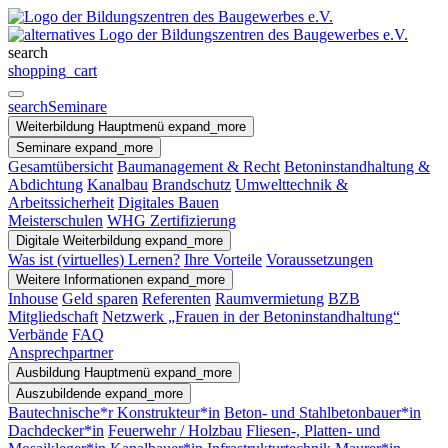
search
shopping_cart
search
Seminare
Weiterbildung
Hauptmenü
expand_more
Seminare
expand_more
Gesamtübersicht
Baumanagement & Recht
Betoninstandhaltung &
Abdichtung
Kanalbau
Brandschutz
Umwelttechnik &
Arbeitssicherheit
Digitales Bauen
Meisterschulen
WHG Zertifizierung
Digitale Weiterbildung
expand_more
Was ist (virtuelles) Lernen?
Ihre Vorteile
Voraussetzungen
Weitere Informationen
expand_more
Inhouse
Geld sparen
Referenten
Raumvermietung
BZB
Mitgliedschaft
Netzwerk „Frauen in der Betoninstandhaltung“
Verbände
FAQ
Ansprechpartner
Ausbildung
Hauptmenü
expand_more
Auszubildende
expand_more
Bautechnische*r Konstrukteur*in
Beton- und Stahlbetonbauer*in
Dachdecker*in
Feuerwehr / Holzbau
Fliesen-, Platten- und