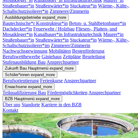
Mosaikleger*in
Kanalbauer*in Infrastrukturtechnik
Maurer*in
Straßenbauer*in
Straßenwärter*in
Stuckateur*in
Wärme-, Kälte-,
Schallschutzisolierer*in
Zimmerer/Zimmerin
Ausbildungsbetriebe
expand_more
Bautechnische*r Konstrukteur*in
Beton- u. Stahlbetonbauer*in
Dachdecker*in
Feuerwehr / Holzbau
Fliesen-, Platten- und
Mosaikleger*in
Kanalbauer*in Infrastrukturtechnik
Maurer*in
Straßenbauer*in
Straßenwärter*in
Stuckateur*in
Wärme-, Kälte-,
Schallschutzisolierer*im
Zimmerer/Zimmerin
Nachwuchsgewinnung
Mobilitäten
Bestenförderung
Berufswettbewerbe
Gästehaus
Zeitpläne
Beurteilung
Stufenausbildung Bau
Ansprechpartner
Zukunft Bau
Hauptmenü
expand_more
Schüler*innen
expand_more
Berufsorientierung
Ferienkurse
Ansprechpartner
Erwachsene
expand_more
Teilqualifizierung Bau
Fördermöglichkeiten
Ansprechpartner
BZB
Hauptmenü
expand_more
Über uns
Standorte
Karriere in den BZB
Kontakt