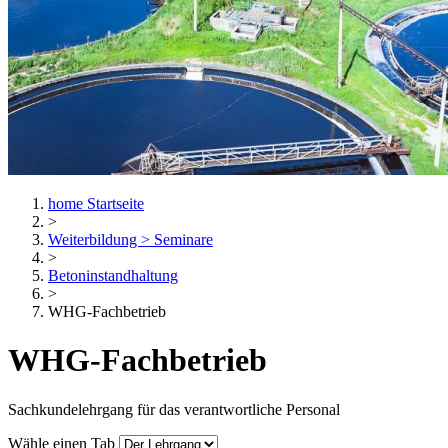
home
Startseite
>
Weiterbildung > Seminare
>
Betoninstandhaltung
>
WHG-Fachbetrieb
WHG-Fachbetrieb
Sachkundelehrgang für das verantwortliche Personal
Wähle einen Tab