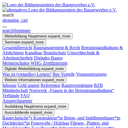
search
shopping_cart
search
Seminare
Weiterbildung
Hauptmenü
expand_more
Seminare
expand_more
Gesamtübersicht
Baumanagement & Recht
Betoninstandhaltung &
Abdichtung
Kanalbau
Brandschutz
Umwelttechnik &
Arbeitssicherheit
Digitales Bauen
Meisterschulen
WHG Zertifizierung
Digitale Weiterbildung
expand_more
Was ist (virtuelles) Lernen?
Ihre Vorteile
Voraussetzungen
Weitere Informationen
expand_more
Inhouse
Geld sparen
Referenten
Raumvermietung
BZB
Mitgliedschaft
Netzwerk „Frauen in der Betoninstandhaltung“
Verbände
FAQ
Ansprechpartner
Ausbildung
Hauptmenü
expand_more
Auszubildende
expand_more
Bautechnische*r Konstrukteur*in
Beton- und Stahlbetonbauer*in
Dachdecker*in
Feuerwehr / Holzbau
Fliesen-, Platten- und