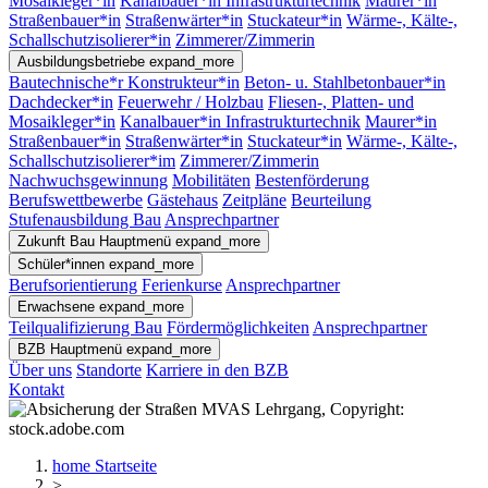
Mosaikleger*in
Kanalbauer*in Infrastrukturtechnik
Maurer*in
Straßenbauer*in
Straßenwärter*in
Stuckateur*in
Wärme-, Kälte-,
Schallschutzisolierer*in
Zimmerer/Zimmerin
Ausbildungsbetriebe
expand_more
Bautechnische*r Konstrukteur*in
Beton- u. Stahlbetonbauer*in
Dachdecker*in
Feuerwehr / Holzbau
Fliesen-, Platten- und
Mosaikleger*in
Kanalbauer*in Infrastrukturtechnik
Maurer*in
Straßenbauer*in
Straßenwärter*in
Stuckateur*in
Wärme-, Kälte-,
Schallschutzisolierer*im
Zimmerer/Zimmerin
Nachwuchsgewinnung
Mobilitäten
Bestenförderung
Berufswettbewerbe
Gästehaus
Zeitpläne
Beurteilung
Stufenausbildung Bau
Ansprechpartner
Zukunft Bau
Hauptmenü
expand_more
Schüler*innen
expand_more
Berufsorientierung
Ferienkurse
Ansprechpartner
Erwachsene
expand_more
Teilqualifizierung Bau
Fördermöglichkeiten
Ansprechpartner
BZB
Hauptmenü
expand_more
Über uns
Standorte
Karriere in den BZB
Kontakt
home
Startseite
>