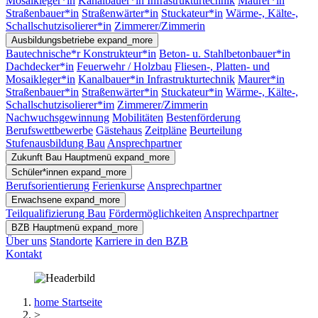
Mosaikleger*in
Kanalbauer*in Infrastrukturtechnik
Maurer*in
Straßenbauer*in
Straßenwärter*in
Stuckateur*in
Wärme-, Kälte-,
Schallschutzisolierer*in
Zimmerer/Zimmerin
Ausbildungsbetriebe
expand_more
Bautechnische*r Konstrukteur*in
Beton- u. Stahlbetonbauer*in
Dachdecker*in
Feuerwehr / Holzbau
Fliesen-, Platten- und
Mosaikleger*in
Kanalbauer*in Infrastrukturtechnik
Maurer*in
Straßenbauer*in
Straßenwärter*in
Stuckateur*in
Wärme-, Kälte-,
Schallschutzisolierer*im
Zimmerer/Zimmerin
Nachwuchsgewinnung
Mobilitäten
Bestenförderung
Berufswettbewerbe
Gästehaus
Zeitpläne
Beurteilung
Stufenausbildung Bau
Ansprechpartner
Zukunft Bau
Hauptmenü
expand_more
Schüler*innen
expand_more
Berufsorientierung
Ferienkurse
Ansprechpartner
Erwachsene
expand_more
Teilqualifizierung Bau
Fördermöglichkeiten
Ansprechpartner
BZB
Hauptmenü
expand_more
Über uns
Standorte
Karriere in den BZB
Kontakt
home
Startseite
>