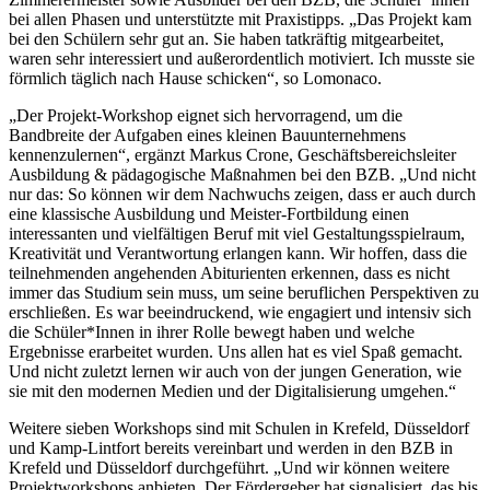
bei allen Phasen und unterstützte mit Praxistipps. „Das Projekt kam
bei den Schülern sehr gut an. Sie haben tatkräftig mitgearbeitet,
waren sehr interessiert und außerordentlich motiviert. Ich musste sie
förmlich täglich nach Hause schicken“, so Lomonaco.
„Der Projekt-Workshop eignet sich hervorragend, um die
Bandbreite der Aufgaben eines kleinen Bauunternehmens
kennenzulernen“, ergänzt Markus Crone, Geschäftsbereichsleiter
Ausbildung & pädagogische Maßnahmen bei den BZB. „Und nicht
nur das: So können wir dem Nachwuchs zeigen, dass er auch durch
eine klassische Ausbildung und Meister-Fortbildung einen
interessanten und vielfältigen Beruf mit viel Gestaltungsspielraum,
Kreativität und Verantwortung erlangen kann. Wir hoffen, dass die
teilnehmenden angehenden Abiturienten erkennen, dass es nicht
immer das Studium sein muss, um seine beruflichen Perspektiven zu
erschließen. Es war beeindruckend, wie engagiert und intensiv sich
die Schüler*Innen in ihrer Rolle bewegt haben und welche
Ergebnisse erarbeitet wurden. Uns allen hat es viel Spaß gemacht.
Und nicht zuletzt lernen wir auch von der jungen Generation, wie
sie mit den modernen Medien und der Digitalisierung umgehen.“
Weitere sieben Workshops sind mit Schulen in Krefeld, Düsseldorf
und Kamp-Lintfort bereits vereinbart und werden in den BZB in
Krefeld und Düsseldorf durchgeführt. „Und wir können weitere
Projektworkshops anbieten. Der Fördergeber hat signalisiert, das bis