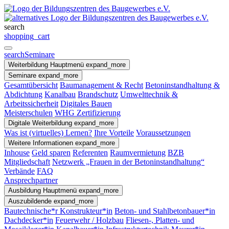
search
shopping_cart
search
Seminare
Weiterbildung
Hauptmenü
expand_more
Seminare
expand_more
Gesamtübersicht
Baumanagement & Recht
Betoninstandhaltung &
Abdichtung
Kanalbau
Brandschutz
Umwelttechnik &
Arbeitssicherheit
Digitales Bauen
Meisterschulen
WHG Zertifizierung
Digitale Weiterbildung
expand_more
Was ist (virtuelles) Lernen?
Ihre Vorteile
Voraussetzungen
Weitere Informationen
expand_more
Inhouse
Geld sparen
Referenten
Raumvermietung
BZB
Mitgliedschaft
Netzwerk „Frauen in der Betoninstandhaltung“
Verbände
FAQ
Ansprechpartner
Ausbildung
Hauptmenü
expand_more
Auszubildende
expand_more
Bautechnische*r Konstrukteur*in
Beton- und Stahlbetonbauer*in
Dachdecker*in
Feuerwehr / Holzbau
Fliesen-, Platten- und