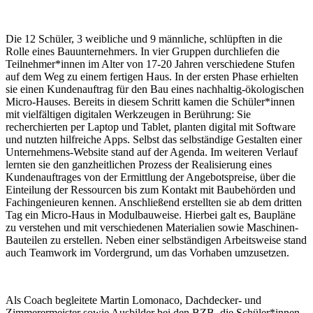
Die 12 Schüler, 3 weibliche und 9 männliche, schlüpften in die
Rolle eines Bauunternehmers. In vier Gruppen durchliefen die
Teilnehmer*innen im Alter von 17-20 Jahren verschiedene Stufen
auf dem Weg zu einem fertigen Haus. In der ersten Phase erhielten
sie einen Kundenauftrag für den Bau eines nachhaltig-ökologischen
Micro-Hauses. Bereits in diesem Schritt kamen die Schüler*innen
mit vielfältigen digitalen Werkzeugen in Berührung: Sie
recherchierten per Laptop und Tablet, planten digital mit Software
und nutzten hilfreiche Apps. Selbst das selbständige Gestalten einer
Unternehmens-Website stand auf der Agenda. Im weiteren Verlauf
lernten sie den ganzheitlichen Prozess der Realisierung eines
Kundenauftrages von der Ermittlung der Angebotspreise, über die
Einteilung der Ressourcen bis zum Kontakt mit Baubehörden und
Fachingenieuren kennen. Anschließend erstellten sie ab dem dritten
Tag ein Micro-Haus in Modulbauweise. Hierbei galt es, Baupläne
zu verstehen und mit verschiedenen Materialien sowie Maschinen-
Bauteilen zu erstellen. Neben einer selbständigen Arbeitsweise stand
auch Teamwork im Vordergrund, um das Vorhaben umzusetzen.
Als Coach begleitete Martin Lomonaco, Dachdecker- und
Zimmerermeister sowie Ausbilder bei den BZB, die Schüler*innen