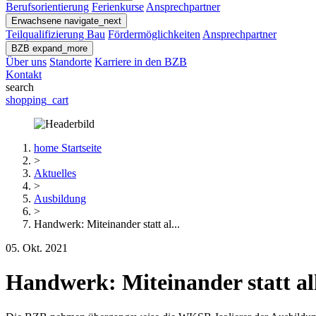
Berufsorientierung
Ferienkurse
Ansprechpartner
Erwachsene
navigate_next
Teilqualifizierung Bau
Fördermöglichkeiten
Ansprechpartner
BZB
expand_more
Über uns
Standorte
Karriere in den BZB
Kontakt
search
shopping_cart
home
Startseite
>
Aktuelles
>
Ausbildung
>
Handwerk: Miteinander statt al...
05. Okt. 2021
Handwerk: Miteinander statt al