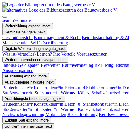
search
Seminare
Weiterbildung
expand_more
Seminare
navigate_next
Gesamtübersicht
Baumanagement & Recht
Betoninstandhaltung & A
Meisterschulen
WHG Zertifizierung
Digitale Weiterbildung
navigate_next
Was ist (virtuelles) Lernen?
Ihre Vorteile
Voraussetzungen
Weitere Informationen
navigate_next
Inhouse
Geld sparen
Referenten
Raumvermietung
BZB Mitgliedschaf
Ansprechpartner
Ausbildung
expand_more
Auszubildende
navigate_next
Bautechnische*r Konstrukteur*in
Beton- und Stahlbetonbauer*in
Dac
Straßenwärter*in
Stuckateur*in
Wärme-, Kälte-, Schallschutzisolierer
Ausbildungsbetriebe
navigate_next
Bautechnische*r Konstrukteur*in
Beton- u. Stahlbetonbauer*in
Dach
Straßenwärter*in
Stuckateur*in
Wärme-, Kälte-, Schallschutzisoliere
Nachwuchsgewinnung
Mobilitäten
Bestenförderung
Berufswettbewe
Zukunft Bau
expand_more
Schüler*innen
navigate_next