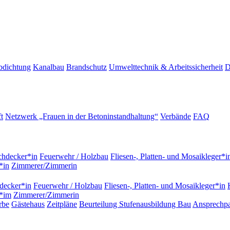
bdichtung
Kanalbau
Brandschutz
Umwelttechnik & Arbeitssicherheit
D
t
Netzwerk „Frauen in der Betoninstandhaltung“
Verbände
FAQ
hdecker*in
Feuerwehr / Holzbau
Fliesen-, Platten- und Mosaikleger*i
*in
Zimmerer/Zimmerin
decker*in
Feuerwehr / Holzbau
Fliesen-, Platten- und Mosaikleger*in
r*im
Zimmerer/Zimmerin
rbe
Gästehaus
Zeitpläne
Beurteilung Stufenausbildung Bau
Ansprechpa