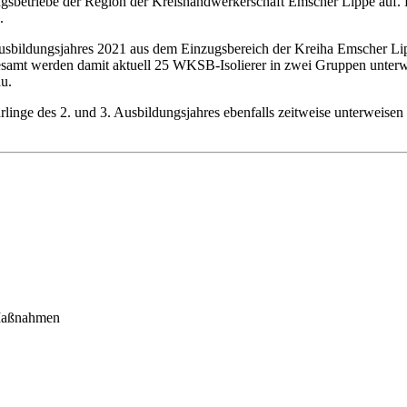
betriebe der Region der Kreishandwerkerschaft Emscher Lippe auf. Hi
.
 Ausbildungsjahres 2021 aus dem Einzugsbereich der Kreiha Emscher Lip
esamt werden damit aktuell 25 WKSB-Isolierer in zwei Gruppen unterwi
u.
linge des 2. und 3. Ausbildungsjahres ebenfalls zeitweise unterweisen 
 Maßnahmen