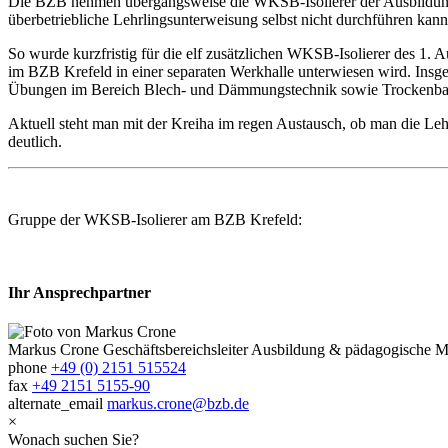
Die BZB nehmen übergangsweise die WKSB-Isolierer der Ausbildungs
überbetriebliche Lehrlingsunterweisung selbst nicht durchführen kann
So wurde kurzfristig für die elf zusätzlichen WKSB-Isolierer des 1.
im BZB Krefeld in einer separaten Werkhalle unterwiesen wird. Insg
Übungen im Bereich Blech- und Dämmungstechnik sowie Trockenba
Aktuell steht man mit der Kreiha im regen Austausch, ob man die Lehr
deutlich.
Gruppe der WKSB-Isolierer am BZB Krefeld:
Ihr Ansprechpartner
Markus Crone
Geschäftsbereichsleiter Ausbildung & pädagogische
phone
+49 (0) 2151 515524
fax
+49 2151 5155-90
alternate_email
markus.crone@bzb.de
×
Wonach suchen Sie?