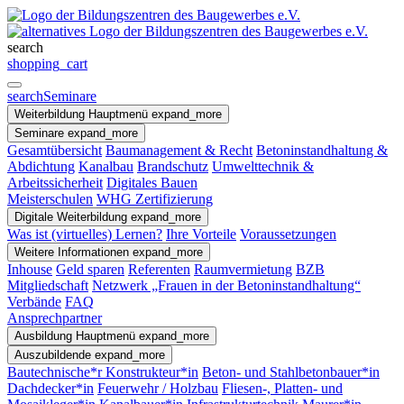
search
shopping_cart
search
Seminare
Weiterbildung
Hauptmenü
expand_more
Seminare
expand_more
Gesamtübersicht
Baumanagement & Recht
Betoninstandhaltung &
Abdichtung
Kanalbau
Brandschutz
Umwelttechnik &
Arbeitssicherheit
Digitales Bauen
Meisterschulen
WHG Zertifizierung
Digitale Weiterbildung
expand_more
Was ist (virtuelles) Lernen?
Ihre Vorteile
Voraussetzungen
Weitere Informationen
expand_more
Inhouse
Geld sparen
Referenten
Raumvermietung
BZB
Mitgliedschaft
Netzwerk „Frauen in der Betoninstandhaltung“
Verbände
FAQ
Ansprechpartner
Ausbildung
Hauptmenü
expand_more
Auszubildende
expand_more
Bautechnische*r Konstrukteur*in
Beton- und Stahlbetonbauer*in
Dachdecker*in
Feuerwehr / Holzbau
Fliesen-, Platten- und