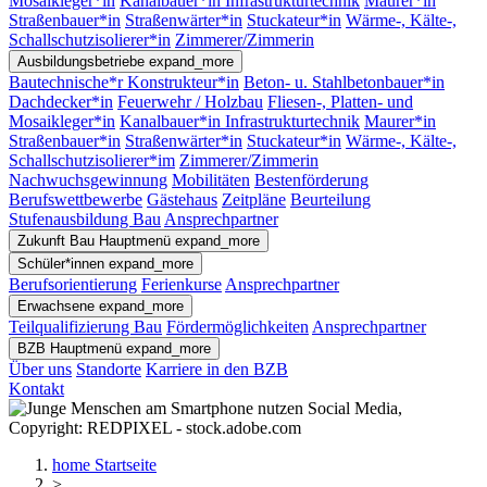
Mosaikleger*in
Kanalbauer*in Infrastrukturtechnik
Maurer*in
Straßenbauer*in
Straßenwärter*in
Stuckateur*in
Wärme-, Kälte-,
Schallschutzisolierer*in
Zimmerer/Zimmerin
Ausbildungsbetriebe
expand_more
Bautechnische*r Konstrukteur*in
Beton- u. Stahlbetonbauer*in
Dachdecker*in
Feuerwehr / Holzbau
Fliesen-, Platten- und
Mosaikleger*in
Kanalbauer*in Infrastrukturtechnik
Maurer*in
Straßenbauer*in
Straßenwärter*in
Stuckateur*in
Wärme-, Kälte-,
Schallschutzisolierer*im
Zimmerer/Zimmerin
Nachwuchsgewinnung
Mobilitäten
Bestenförderung
Berufswettbewerbe
Gästehaus
Zeitpläne
Beurteilung
Stufenausbildung Bau
Ansprechpartner
Zukunft Bau
Hauptmenü
expand_more
Schüler*innen
expand_more
Berufsorientierung
Ferienkurse
Ansprechpartner
Erwachsene
expand_more
Teilqualifizierung Bau
Fördermöglichkeiten
Ansprechpartner
BZB
Hauptmenü
expand_more
Über uns
Standorte
Karriere in den BZB
Kontakt
home
Startseite
>