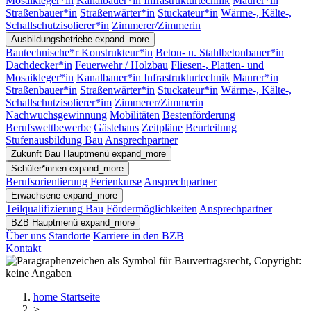
Mosaikleger*in
Kanalbauer*in Infrastrukturtechnik
Maurer*in
Straßenbauer*in
Straßenwärter*in
Stuckateur*in
Wärme-, Kälte-,
Schallschutzisolierer*in
Zimmerer/Zimmerin
Ausbildungsbetriebe
expand_more
Bautechnische*r Konstrukteur*in
Beton- u. Stahlbetonbauer*in
Dachdecker*in
Feuerwehr / Holzbau
Fliesen-, Platten- und
Mosaikleger*in
Kanalbauer*in Infrastrukturtechnik
Maurer*in
Straßenbauer*in
Straßenwärter*in
Stuckateur*in
Wärme-, Kälte-,
Schallschutzisolierer*im
Zimmerer/Zimmerin
Nachwuchsgewinnung
Mobilitäten
Bestenförderung
Berufswettbewerbe
Gästehaus
Zeitpläne
Beurteilung
Stufenausbildung Bau
Ansprechpartner
Zukunft Bau
Hauptmenü
expand_more
Schüler*innen
expand_more
Berufsorientierung
Ferienkurse
Ansprechpartner
Erwachsene
expand_more
Teilqualifizierung Bau
Fördermöglichkeiten
Ansprechpartner
BZB
Hauptmenü
expand_more
Über uns
Standorte
Karriere in den BZB
Kontakt
home
Startseite
>