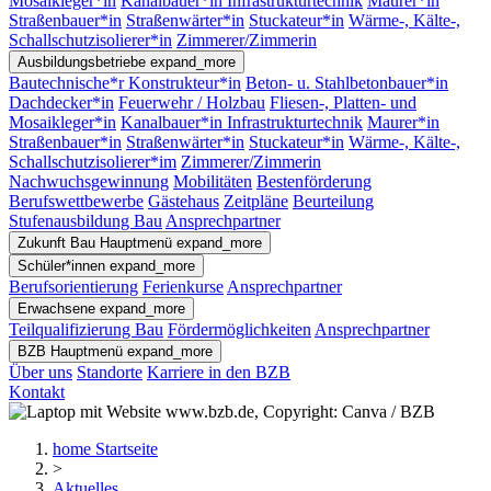
Mosaikleger*in
Kanalbauer*in Infrastrukturtechnik
Maurer*in
Straßenbauer*in
Straßenwärter*in
Stuckateur*in
Wärme-, Kälte-,
Schallschutzisolierer*in
Zimmerer/Zimmerin
Ausbildungsbetriebe
expand_more
Bautechnische*r Konstrukteur*in
Beton- u. Stahlbetonbauer*in
Dachdecker*in
Feuerwehr / Holzbau
Fliesen-, Platten- und
Mosaikleger*in
Kanalbauer*in Infrastrukturtechnik
Maurer*in
Straßenbauer*in
Straßenwärter*in
Stuckateur*in
Wärme-, Kälte-,
Schallschutzisolierer*im
Zimmerer/Zimmerin
Nachwuchsgewinnung
Mobilitäten
Bestenförderung
Berufswettbewerbe
Gästehaus
Zeitpläne
Beurteilung
Stufenausbildung Bau
Ansprechpartner
Zukunft Bau
Hauptmenü
expand_more
Schüler*innen
expand_more
Berufsorientierung
Ferienkurse
Ansprechpartner
Erwachsene
expand_more
Teilqualifizierung Bau
Fördermöglichkeiten
Ansprechpartner
BZB
Hauptmenü
expand_more
Über uns
Standorte
Karriere in den BZB
Kontakt
home
Startseite
>
Aktuelles