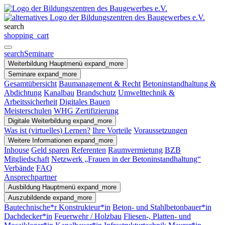
search
shopping_cart
search
Seminare
Weiterbildung
Hauptmenü
expand_more
Seminare
expand_more
Gesamtübersicht
Baumanagement & Recht
Betoninstandhaltung &
Abdichtung
Kanalbau
Brandschutz
Umwelttechnik &
Arbeitssicherheit
Digitales Bauen
Meisterschulen
WHG Zertifizierung
Digitale Weiterbildung
expand_more
Was ist (virtuelles) Lernen?
Ihre Vorteile
Voraussetzungen
Weitere Informationen
expand_more
Inhouse
Geld sparen
Referenten
Raumvermietung
BZB
Mitgliedschaft
Netzwerk „Frauen in der Betoninstandhaltung“
Verbände
FAQ
Ansprechpartner
Ausbildung
Hauptmenü
expand_more
Auszubildende
expand_more
Bautechnische*r Konstrukteur*in
Beton- und Stahlbetonbauer*in
Dachdecker*in
Feuerwehr / Holzbau
Fliesen-, Platten- und