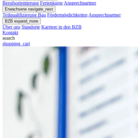
Berufsorientierung
Ferienkurse
Ansprechpartner
Erwachsene
navigate_next
Teilqualifizierung Bau
Fördermöglichkeiten
Ansprechpartner
BZB
expand_more
Über uns
Standorte
Karriere in den BZB
Kontakt
search
shopping_cart