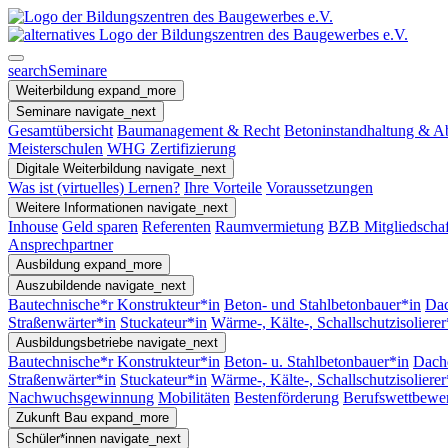
search
Seminare
Weiterbildung
expand_more
Seminare
navigate_next
Gesamtübersicht
Baumanagement & Recht
Betoninstandhaltung & A
Meisterschulen
WHG Zertifizierung
Digitale Weiterbildung
navigate_next
Was ist (virtuelles) Lernen?
Ihre Vorteile
Voraussetzungen
Weitere Informationen
navigate_next
Inhouse
Geld sparen
Referenten
Raumvermietung
BZB Mitgliedschaf
Ansprechpartner
Ausbildung
expand_more
Auszubildende
navigate_next
Bautechnische*r Konstrukteur*in
Beton- und Stahlbetonbauer*in
Dac
Straßenwärter*in
Stuckateur*in
Wärme-, Kälte-, Schallschutzisolierer
Ausbildungsbetriebe
navigate_next
Bautechnische*r Konstrukteur*in
Beton- u. Stahlbetonbauer*in
Dach
Straßenwärter*in
Stuckateur*in
Wärme-, Kälte-, Schallschutzisoliere
Nachwuchsgewinnung
Mobilitäten
Bestenförderung
Berufswettbewe
Zukunft Bau
expand_more
Schüler*innen
navigate_next