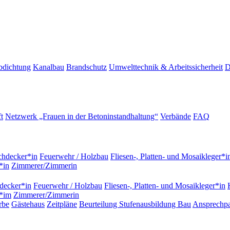
bdichtung
Kanalbau
Brandschutz
Umwelttechnik & Arbeitssicherheit
D
t
Netzwerk „Frauen in der Betoninstandhaltung“
Verbände
FAQ
hdecker*in
Feuerwehr / Holzbau
Fliesen-, Platten- und Mosaikleger*i
*in
Zimmerer/Zimmerin
decker*in
Feuerwehr / Holzbau
Fliesen-, Platten- und Mosaikleger*in
r*im
Zimmerer/Zimmerin
rbe
Gästehaus
Zeitpläne
Beurteilung Stufenausbildung Bau
Ansprechpa