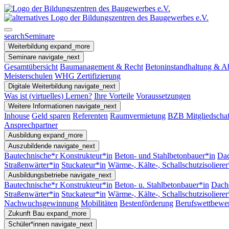
search
Seminare
Weiterbildung
expand_more
Seminare
navigate_next
Gesamtübersicht
Baumanagement & Recht
Betoninstandhaltung & A
Meisterschulen
WHG Zertifizierung
Digitale Weiterbildung
navigate_next
Was ist (virtuelles) Lernen?
Ihre Vorteile
Voraussetzungen
Weitere Informationen
navigate_next
Inhouse
Geld sparen
Referenten
Raumvermietung
BZB Mitgliedschaf
Ansprechpartner
Ausbildung
expand_more
Auszubildende
navigate_next
Bautechnische*r Konstrukteur*in
Beton- und Stahlbetonbauer*in
Dac
Straßenwärter*in
Stuckateur*in
Wärme-, Kälte-, Schallschutzisolierer
Ausbildungsbetriebe
navigate_next
Bautechnische*r Konstrukteur*in
Beton- u. Stahlbetonbauer*in
Dach
Straßenwärter*in
Stuckateur*in
Wärme-, Kälte-, Schallschutzisoliere
Nachwuchsgewinnung
Mobilitäten
Bestenförderung
Berufswettbewe
Zukunft Bau
expand_more
Schüler*innen
navigate_next