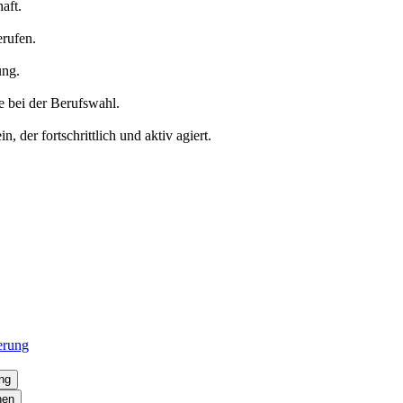
aft.
erufen.
ung.
e bei der Berufswahl.
, der fortschrittlich und aktiv agiert.
erung
ung
nen