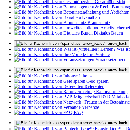
Gesamtübersicht
Baumanag
Kanalbau
Brandschutz
Digitales Bauen
arrow_back"/>
arrow_back
Was ist
Ihre Vorteile
Voraussetzungen
arrow_back"/>
arrow_back
Inhouse
Geld sparen
Referenten
Raumvermietung
BZB Mitgliedsc
Verbände
FAQ
arrow_back"/>
arrow_back
Ba