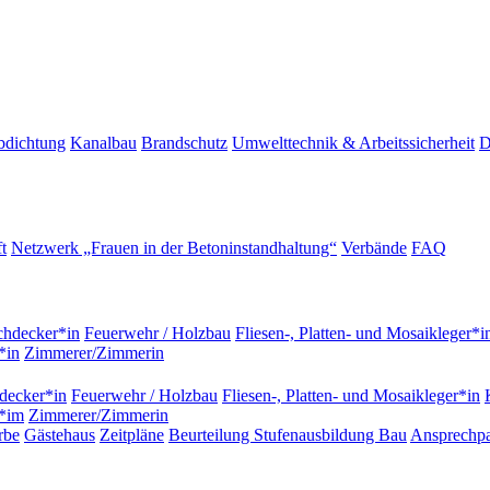
bdichtung
Kanalbau
Brandschutz
Umwelttechnik & Arbeitssicherheit
D
t
Netzwerk „Frauen in der Betoninstandhaltung“
Verbände
FAQ
hdecker*in
Feuerwehr / Holzbau
Fliesen-, Platten- und Mosaikleger*i
*in
Zimmerer/Zimmerin
decker*in
Feuerwehr / Holzbau
Fliesen-, Platten- und Mosaikleger*in
r*im
Zimmerer/Zimmerin
rbe
Gästehaus
Zeitpläne
Beurteilung Stufenausbildung Bau
Ansprechpa