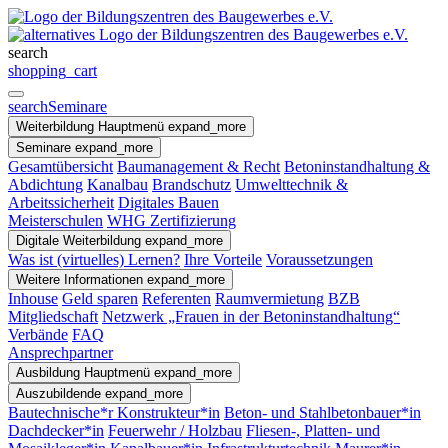
search
shopping_cart
search
Seminare
Weiterbildung
Hauptmenü
expand_more
Seminare
expand_more
Gesamtübersicht
Baumanagement & Recht
Betoninstandhaltung &
Abdichtung
Kanalbau
Brandschutz
Umwelttechnik &
Arbeitssicherheit
Digitales Bauen
Meisterschulen
WHG Zertifizierung
Digitale Weiterbildung
expand_more
Was ist (virtuelles) Lernen?
Ihre Vorteile
Voraussetzungen
Weitere Informationen
expand_more
Inhouse
Geld sparen
Referenten
Raumvermietung
BZB
Mitgliedschaft
Netzwerk „Frauen in der Betoninstandhaltung“
Verbände
FAQ
Ansprechpartner
Ausbildung
Hauptmenü
expand_more
Auszubildende
expand_more
Bautechnische*r Konstrukteur*in
Beton- und Stahlbetonbauer*in
Dachdecker*in
Feuerwehr / Holzbau
Fliesen-, Platten- und