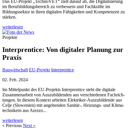
Das EU-Projekt „TechnoVET“ zielt darauf ab, die Digitalisierung
im Berufsbildungsbereich zu verbessern und Fachkräfte im
Bildungssektor in ihren digitalen Fähigkeiten und Kompetenzen zu
stärken.
weiterlesen
Projekte
Interprentice: Von digitaler Planung zur
Praxis
Bauwirtschaft
EU-Projekt
Interprentice
02. Feb. 2024
Im Mittel­punkt des EU-Projekts Interprentice steht die digitale
Zusammen­arbeit von Auszu­bildenden aus ver­schie­denen Fach­rich­
tungen. In diesem Kontext arbeiten Elekt­riker-Auszu­bildende aus
Celje (Slowenien) mit angehenden Sani­tär-, Hei­zungs- und Klima­
technikern aus Arezzo...
weiterlesen
« Previous
Next »