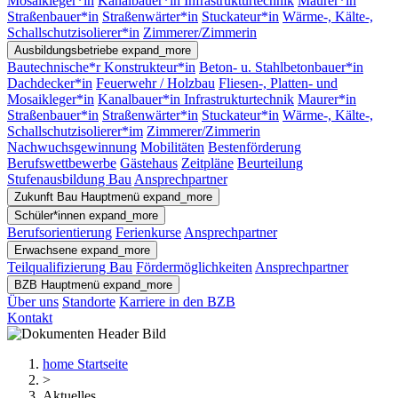
Mosaikleger*in
Kanalbauer*in Infrastrukturtechnik
Maurer*in
Straßenbauer*in
Straßenwärter*in
Stuckateur*in
Wärme-, Kälte-,
Schallschutzisolierer*in
Zimmerer/Zimmerin
Ausbildungsbetriebe
expand_more
Bautechnische*r Konstrukteur*in
Beton- u. Stahlbetonbauer*in
Dachdecker*in
Feuerwehr / Holzbau
Fliesen-, Platten- und
Mosaikleger*in
Kanalbauer*in Infrastrukturtechnik
Maurer*in
Straßenbauer*in
Straßenwärter*in
Stuckateur*in
Wärme-, Kälte-,
Schallschutzisolierer*im
Zimmerer/Zimmerin
Nachwuchsgewinnung
Mobilitäten
Bestenförderung
Berufswettbewerbe
Gästehaus
Zeitpläne
Beurteilung
Stufenausbildung Bau
Ansprechpartner
Zukunft Bau
Hauptmenü
expand_more
Schüler*innen
expand_more
Berufsorientierung
Ferienkurse
Ansprechpartner
Erwachsene
expand_more
Teilqualifizierung Bau
Fördermöglichkeiten
Ansprechpartner
BZB
Hauptmenü
expand_more
Über uns
Standorte
Karriere in den BZB
Kontakt
home
Startseite
>
Aktuelles